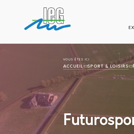
E
VOUS ÊTES ICI
ACCUEIL
SPORT & LOISIRS
Futurospo