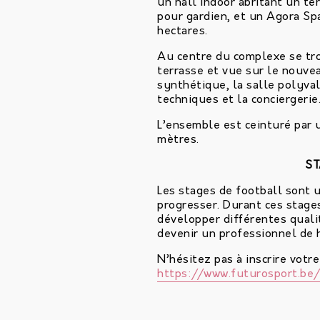
un hall indoor abritant un te
pour gardien, et un Agora Spa
hectares.
Au centre du complexe se tro
terrasse et vue sur le nouvea
synthétique, la salle polyval
techniques et la conciergerie
L’ensemble est ceinturé par 
mètres.
ST
Les stages de football sont 
progresser. Durant ces stages
développer différentes quali
devenir un professionnel de 
N’hésitez pas à inscrire votr
https://www.futurosport.be