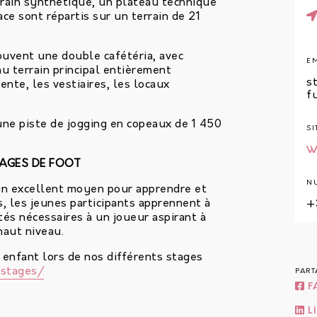
rrain synthétique, un plateau technique
ce sont répartis sur un terrain de 21
uvent une double cafétéria, avec
E
u terrain principal entièrement
s
ente, les vestiaires, les locaux
f
.
une piste de jogging en copeaux de 1 450
SI
W
AGES DE FOOT
N
un excellent moyen pour apprendre et
, les jeunes participants apprennent à
+
tés nécessaires à un joueur aspirant à
haut niveau.
e enfant lors de nos différents stages
/stages/
PART
F
L