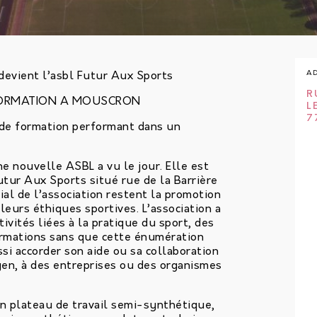
A
devient l’asbl Futur Aux Sports
R
FORMATION A MOUSCRON
L
7
 de formation performant dans un
ne nouvelle ASBL a vu le jour. Elle est
utur Aux Sports situé rue de la Barrière
cial de l’association restent la promotion
leurs éthiques sportives. L’association a
tivités liées à la pratique du sport, des
ormations sans que cette énumération
ssi accorder son aide ou sa collaboration
yen, à des entreprises ou des organismes
un plateau de travail semi-synthétique,