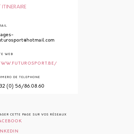
ITINERAIRE
MAIL
tages-
uturosport@hotmail.com
TE WEB
WW.FUTUROSPORT.BE/
UMERO DE TELEPHONE
32 (0) 56/86.08.60
AGER CETTE PAGE SUR VOS RÉSEAUX
ACEBOOK
INKEDIN